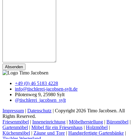
+49 (0) 46 5183 4228
info@tischlerei-jacobsen-sylt.de
Pilotenweg 9, 25980 Sylt
@tischlerei_jacobsen_sylt
Impressum
|
Datenschutz
| Copyright 2026 Timo Jacobsen. All
Rights Reserved.
Friesenmöbel
|
Inneneinrichtung
|
Möbelherstellung
|
Büromöbel
|
Gartenmöbel
|
Möbel für ein Friesenhaus
|
Holzmöbel
|
Küchenmöbel
|
Zäune und Tore
|
Handgefertigte Gartenbänke
|
Tischler Westerland